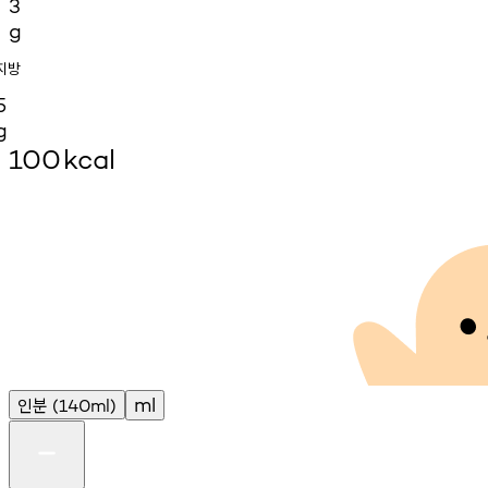
3
g
지방
5
g
100
kcal
인분
ml
(140ml)