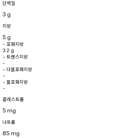
단백질
3
g
지방
5
g
포화지방
-
3.2
g
트랜스지방
-
-
다불포화지방
-
-
불포화지방
-
-
콜레스트롤
5
mg
나트륨
85
mg