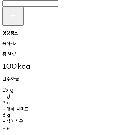
영양정보
음식평가
총 열량
100
kcal
탄수화물
19
g
당
-
3
g
대체
감미료
-
6
g
식이섬유
-
5
g