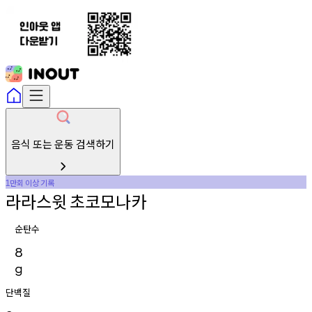
음식 또는 운동 검색하기
만회
이상
기록
1
라라스윗
초코모나카
순탄수
8
g
단백질