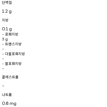
단백질
1.2
g
지방
0.1
g
포화지방
-
3
g
트랜스지방
-
-
다불포화지방
-
-
불포화지방
-
-
콜레스트롤
-
나트륨
0.8
mg