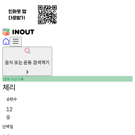
음식 또는 운동 검색하기
천회
이상
기록
1
체리
순탄수
12
g
단백질