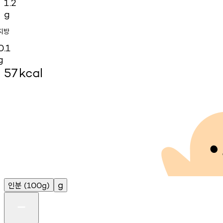
1.2
g
지방
0.1
g
57
kcal
인분
g
(100g)