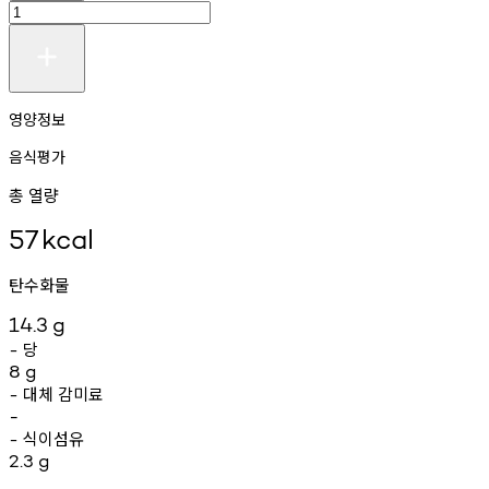
영양정보
음식평가
총 열량
57
kcal
탄수화물
14.3
g
당
-
8
g
대체
감미료
-
-
식이섬유
-
2.3
g