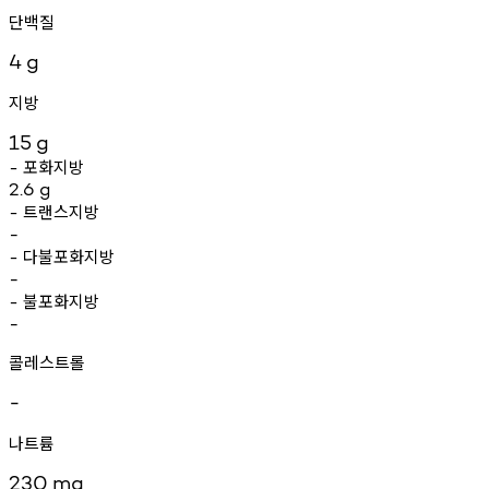
단백질
4
g
지방
15
g
포화지방
-
2.6
g
트랜스지방
-
-
다불포화지방
-
-
불포화지방
-
-
콜레스트롤
-
나트륨
230
mg