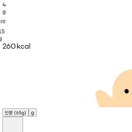
4
g
지방
15
g
260
kcal
인분
g
(65g)