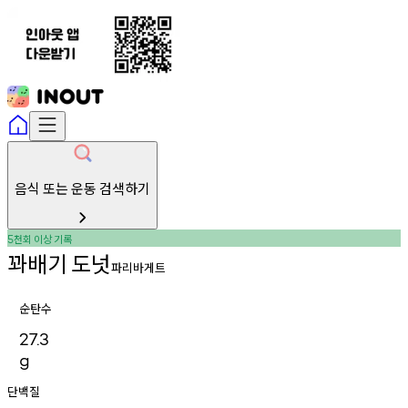
음식 또는 운동 검색하기
천회
이상
기록
5
꽈배기
도넛
파리바게트
순탄수
27.3
g
단백질