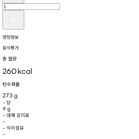
영양정보
음식평가
총 열량
260
kcal
탄수화물
27.3
g
당
-
9
g
대체
감미료
-
-
식이섬유
-
-