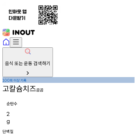
음식 또는 운동 검색하기
회
이상
기록
100
고칼슘치즈
곰곰
순탄수
2
g
단백질