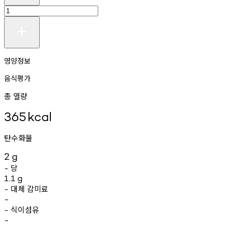
영양정보
음식평가
총 열량
365
kcal
탄수화물
2
g
당
-
1.1
g
대체
감미료
-
-
식이섬유
-
-