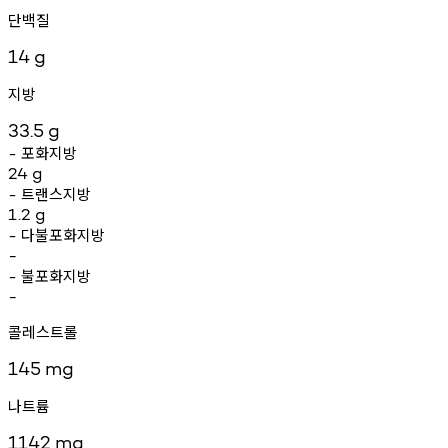
단백질
14
g
지방
33.5
g
포화지방
-
24
g
트랜스지방
-
1.2
g
다불포화지방
-
-
불포화지방
-
-
콜레스트롤
145
mg
나트륨
1142
mg