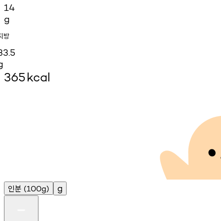
14
g
지방
33.5
g
365
kcal
인분
g
(100g)