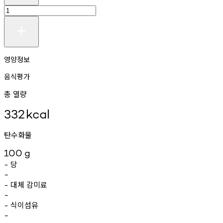
영양정보
음식평가
총 열량
332
kcal
탄수화물
100
g
당
-
-
대체
감미료
-
-
식이섬유
-
-