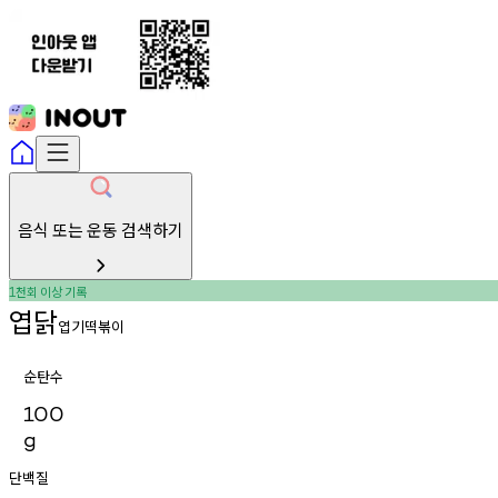
음식 또는 운동 검색하기
천회
이상
기록
1
엽닭
엽기떡볶이
순탄수
100
g
단백질