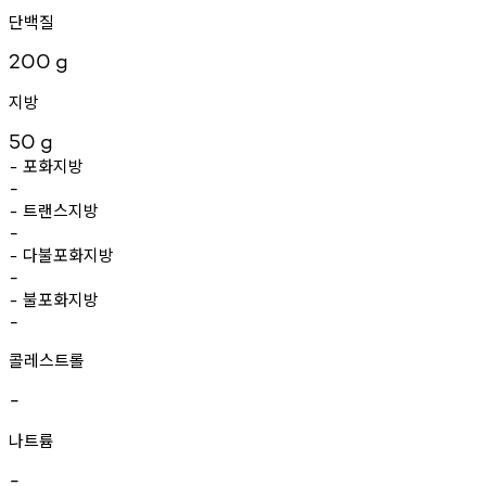
단백질
200
g
지방
50
g
포화지방
-
-
트랜스지방
-
-
다불포화지방
-
-
불포화지방
-
-
콜레스트롤
-
나트륨
-