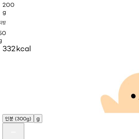
200
g
지방
50
g
332
kcal
인분
g
(300g)