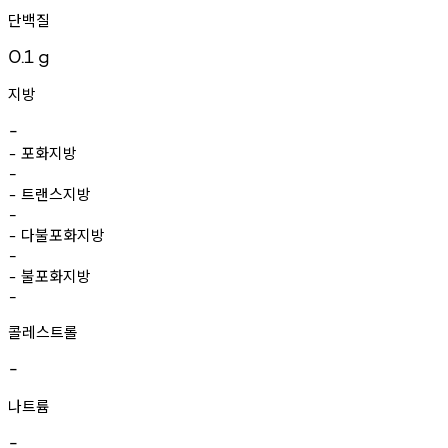
단백질
0.1
g
지방
-
포화지방
-
-
트랜스지방
-
-
다불포화지방
-
-
불포화지방
-
-
콜레스트롤
-
나트륨
-