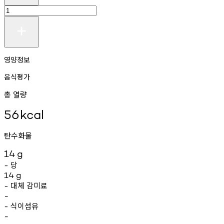
영양정보
음식평가
총 열량
56
kcal
탄수화물
14
g
당
-
14
g
대체
감미료
-
-
식이섬유
-
-