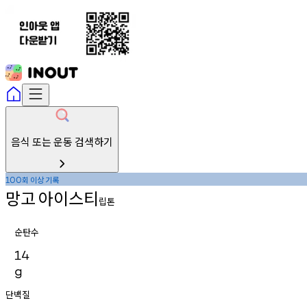
음식 또는 운동 검색하기
회
이상
기록
100
망고
아이스티
립톤
순탄수
14
g
단백질