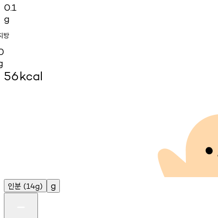
0.1
g
지방
0
g
56
kcal
인분
g
(14g)