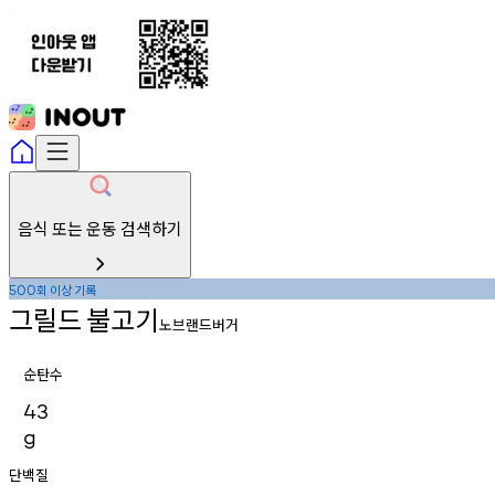
음식 또는 운동 검색하기
회
이상
기록
500
그릴드
불고기
노브랜드버거
순탄수
43
g
단백질