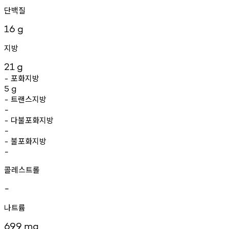
단백질
16
g
지방
21
g
포화지방
-
5
g
트랜스지방
-
-
다불포화지방
-
-
불포화지방
-
-
콜레스트롤
-
나트륨
699
mg