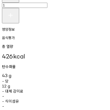
영양정보
음식평가
총 열량
426
kcal
탄수화물
43
g
당
-
12
g
대체
감미료
-
-
식이섬유
-
-