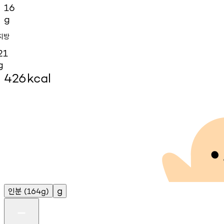
16
g
지방
21
g
426
kcal
인분
g
(164g)