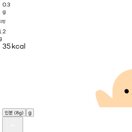
0.3
g
지방
1.2
g
35
kcal
인분
g
(8g)