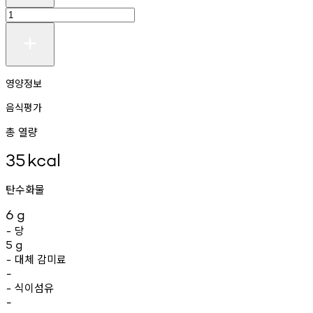
영양정보
음식평가
총 열량
35
kcal
탄수화물
6
g
당
-
5
g
대체
감미료
-
-
식이섬유
-
-