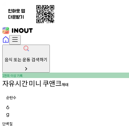
음식 또는 운동 검색하기
천회
이상
기록
1
자유시간
미니
쿠앤크
해태
순탄수
6
g
단백질