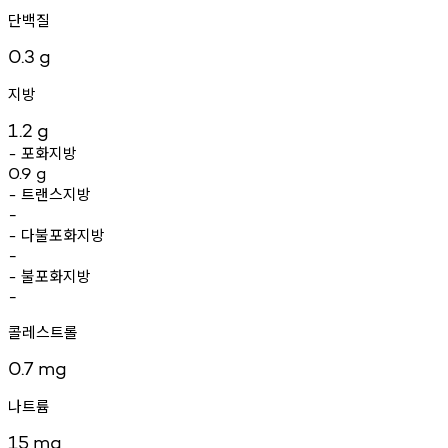
단백질
0.3
g
지방
1.2
g
포화지방
-
0.9
g
트랜스지방
-
-
다불포화지방
-
-
불포화지방
-
-
콜레스트롤
0.7
mg
나트륨
15
mg