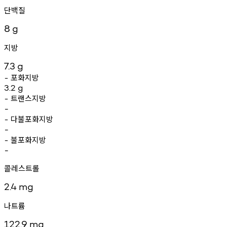
단백질
8
g
지방
7.3
g
포화지방
-
3.2
g
트랜스지방
-
-
다불포화지방
-
-
불포화지방
-
-
콜레스트롤
2.4
mg
나트륨
122.9
mg