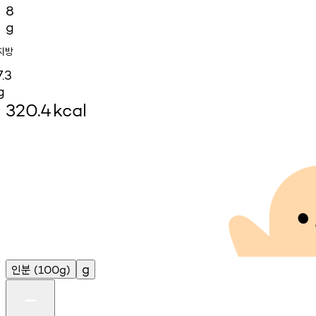
8
g
지방
7.3
g
320.4
kcal
인분
g
(100g)