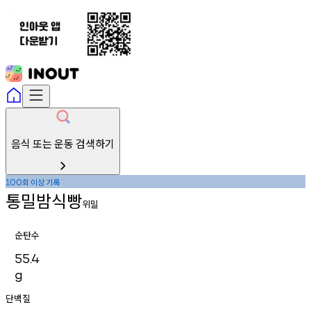
음식 또는 운동 검색하기
회
이상
기록
100
통밀밤식빵
위밀
순탄수
55.4
g
단백질