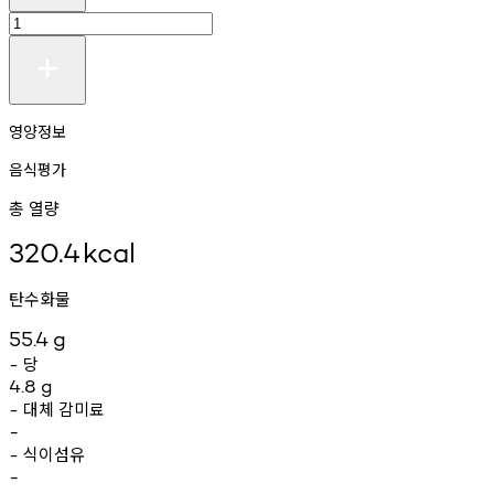
영양정보
음식평가
총 열량
320.4
kcal
탄수화물
55.4
g
당
-
4.8
g
대체
감미료
-
-
식이섬유
-
-