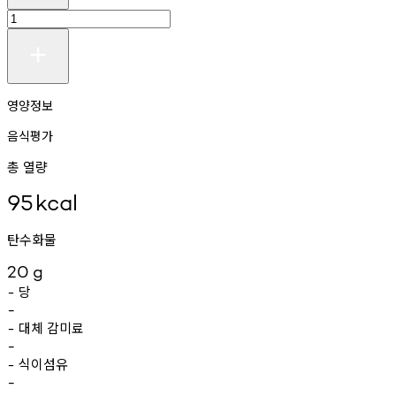
영양정보
음식평가
총 열량
95
kcal
탄수화물
20
g
당
-
-
대체
감미료
-
-
식이섬유
-
-