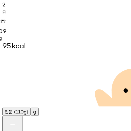
2
g
지방
0.9
g
95
kcal
인분
g
(110g)