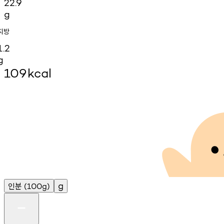
22.9
g
지방
1.2
g
109
kcal
인분
g
(100g)