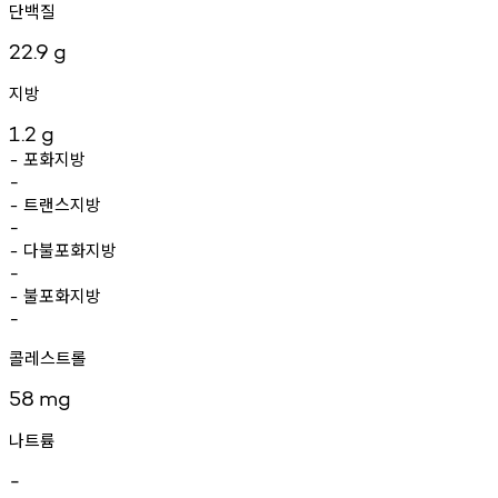
단백질
22.9
g
지방
1.2
g
포화지방
-
-
트랜스지방
-
-
다불포화지방
-
-
불포화지방
-
-
콜레스트롤
58
mg
나트륨
-