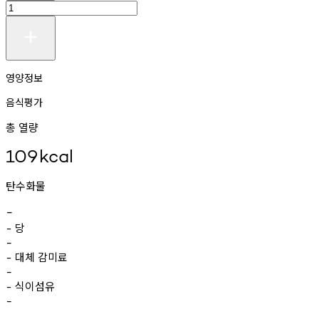
영양정보
음식평가
총 열량
109
kcal
탄수화물
-
당
-
-
대체
감미료
-
-
식이섬유
-
-