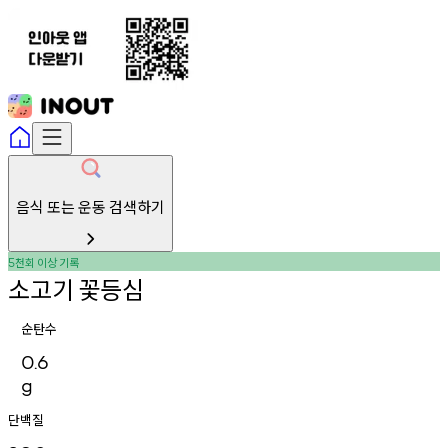
음식 또는 운동 검색하기
천회
이상
기록
5
소고기
꽃등심
순탄수
0.6
g
단백질