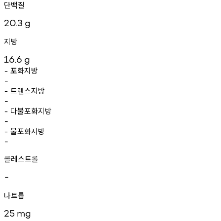
단백질
20.3
g
지방
16.6
g
포화지방
-
-
트랜스지방
-
-
다불포화지방
-
-
불포화지방
-
-
콜레스트롤
-
나트륨
25
mg