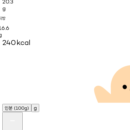
20.3
g
지방
16.6
g
240
kcal
인분
g
(100g)