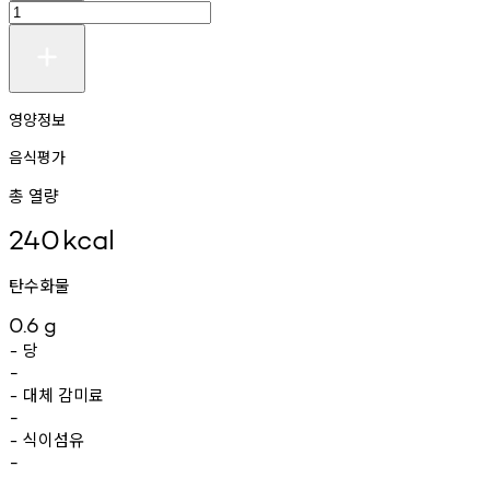
영양정보
음식평가
총 열량
240
kcal
탄수화물
0.6
g
당
-
-
대체
감미료
-
-
식이섬유
-
-