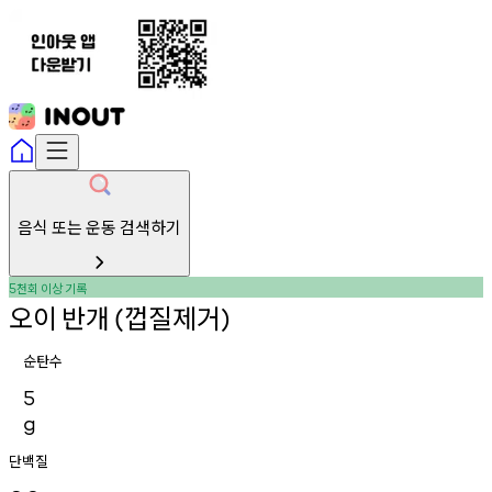
음식 또는 운동 검색하기
천회
이상
기록
5
오이
반개
껍질제거
(
)
순탄수
5
g
단백질