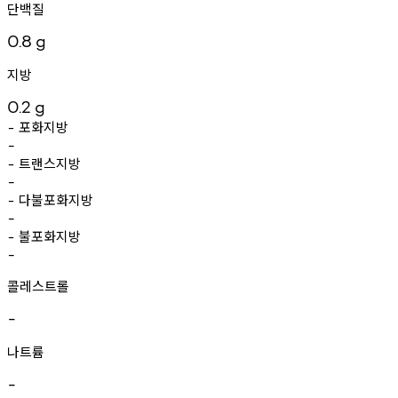
단백질
0.8
g
지방
0.2
g
포화지방
-
-
트랜스지방
-
-
다불포화지방
-
-
불포화지방
-
-
콜레스트롤
-
나트륨
-