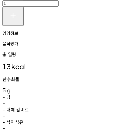
영양정보
음식평가
총 열량
13
kcal
탄수화물
5
g
당
-
-
대체
감미료
-
-
식이섬유
-
-