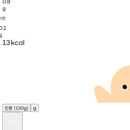
0.8
g
지방
0.2
g
13
kcal
인분
g
(130g)