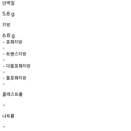
단백질
5.8
g
지방
6.8
g
포화지방
-
-
트랜스지방
-
-
다불포화지방
-
-
불포화지방
-
-
콜레스트롤
-
나트륨
-