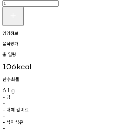
영양정보
음식평가
총 열량
106
kcal
탄수화물
6.1
g
당
-
-
대체
감미료
-
-
식이섬유
-
-