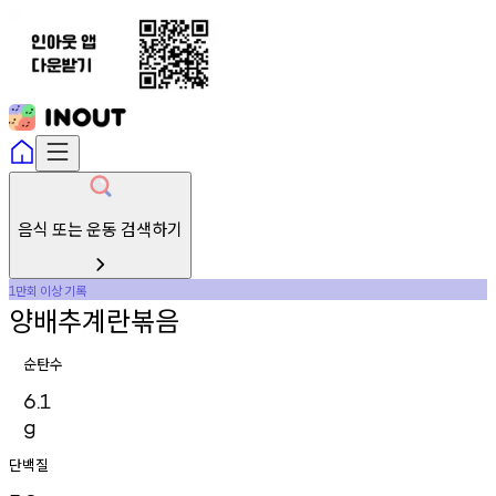
음식 또는 운동 검색하기
만회
이상
기록
1
양배추계란볶음
순탄수
6.1
g
단백질