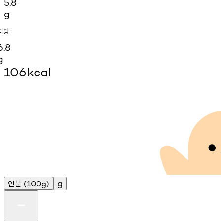
5.8
g
지방
6.8
g
106
kcal
인분
g
(100g)