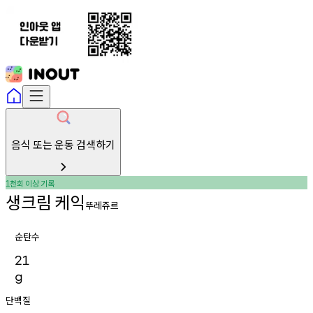
음식 또는 운동 검색하기
천회
이상
기록
1
생크림
케익
뚜레쥬르
순탄수
21
g
단백질