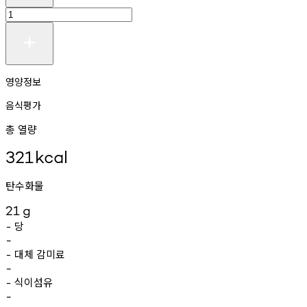
영양정보
음식평가
총 열량
321
kcal
탄수화물
21
g
당
-
-
대체
감미료
-
-
식이섬유
-
-