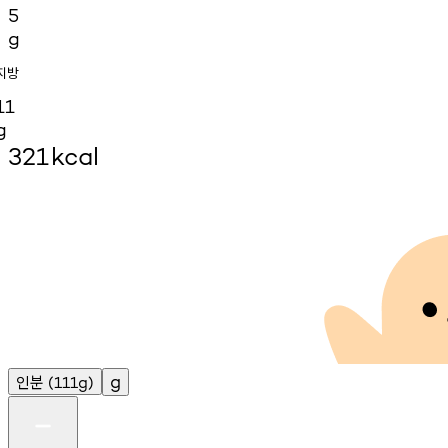
5
g
지방
11
g
321
kcal
인분
g
(111g)