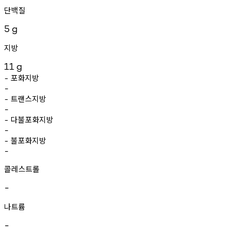
단백질
5
g
지방
11
g
포화지방
-
-
트랜스지방
-
-
다불포화지방
-
-
불포화지방
-
-
콜레스트롤
-
나트륨
-