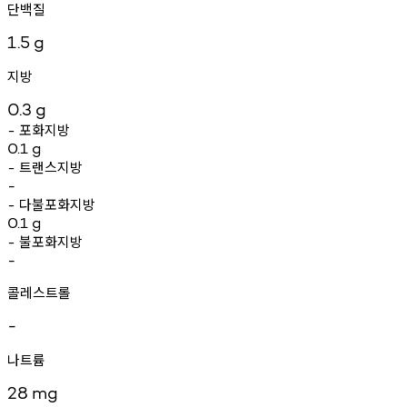
단백질
1.5
g
지방
0.3
g
포화지방
-
0.1
g
트랜스지방
-
-
다불포화지방
-
0.1
g
불포화지방
-
-
콜레스트롤
-
나트륨
28
mg