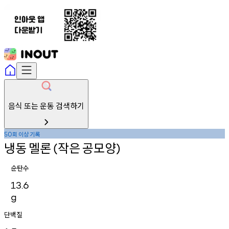
음식 또는 운동 검색하기
회
이상
기록
50
냉동
멜론
작은
공모양
(
)
순탄수
13.6
g
단백질