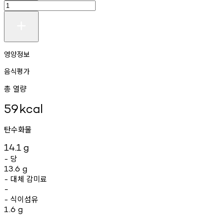
영양정보
음식평가
총 열량
59
kcal
탄수화물
14.1
g
당
-
13.6
g
대체
감미료
-
-
식이섬유
-
1.6
g