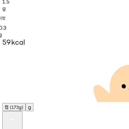
1.5
g
지방
0.3
g
59
kcal
컵
g
(173g)