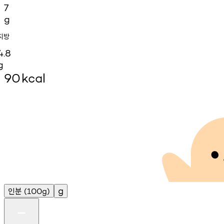
7
g
지방
4.8
g
90
kcal
인분
g
(100g)