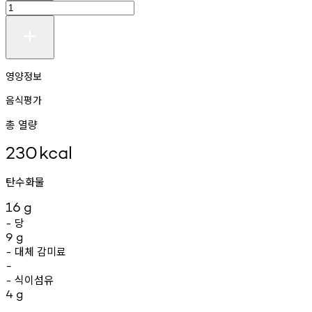
영양정보
음식평가
총 열량
230
kcal
탄수화물
16
g
당
-
9
g
대체
감미료
-
-
식이섬유
-
4
g