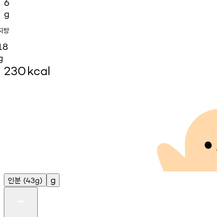
6
g
지방
18
g
230
kcal
인분
g
(43g)