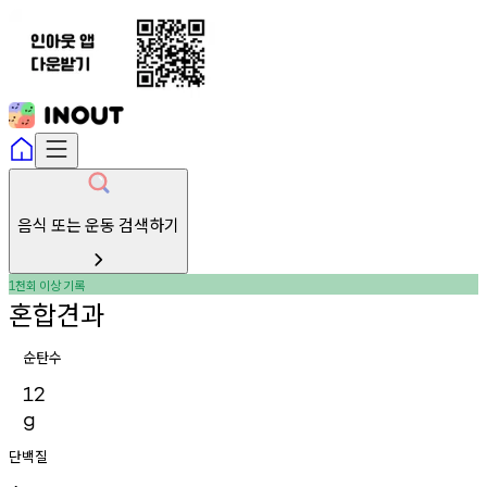
음식 또는 운동 검색하기
천회
이상
기록
1
혼합견과
순탄수
12
g
단백질