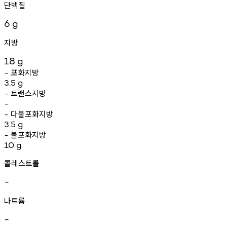
단백질
6
g
지방
18
g
포화지방
-
3.5
g
트랜스지방
-
-
다불포화지방
-
3.5
g
불포화지방
-
10
g
콜레스트롤
-
나트륨
-