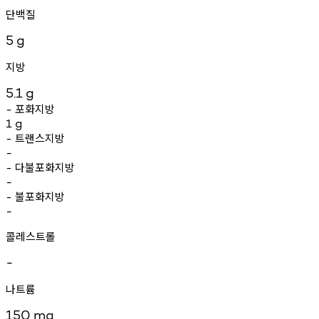
단백질
5
g
지방
5.1
g
포화지방
-
1
g
트랜스지방
-
-
다불포화지방
-
-
불포화지방
-
-
콜레스트롤
-
나트륨
150
mg