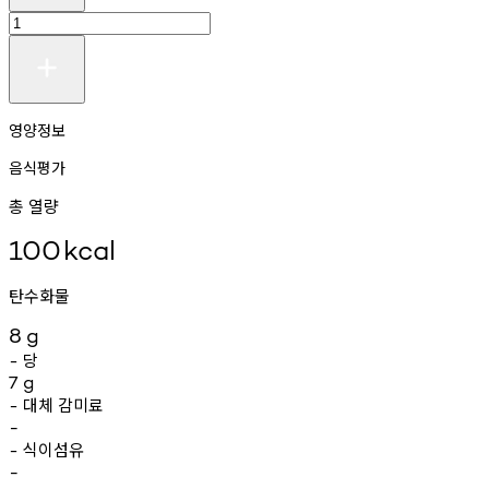
영양정보
음식평가
총 열량
100
kcal
탄수화물
8
g
당
-
7
g
대체
감미료
-
-
식이섬유
-
-