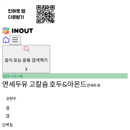
음식 또는 운동 검색하기
천회
이상
기록
1
연세두유
고칼슘
호두
아몬드
&
연세두유
순탄수
8
g
단백질