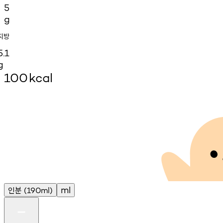
5
g
지방
5.1
g
100
kcal
인분
ml
(190ml)