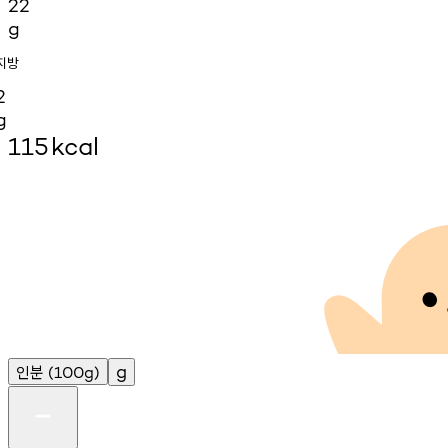
22
g
지방
2
g
115
kcal
인분
g
(100g)