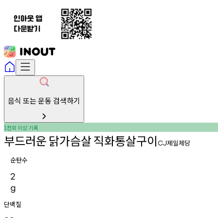
음식 또는 운동 검색하기
천회
이상
기록
1
부드러운
닭가슴살
직화통살구이
제일제당
CJ
순탄수
2
g
단백질