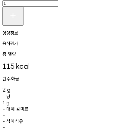
영양정보
음식평가
총 열량
115
kcal
탄수화물
2
g
당
-
1
g
대체
감미료
-
-
식이섬유
-
-