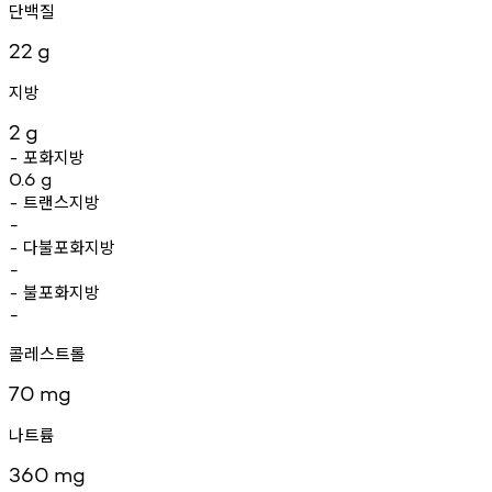
단백질
22
g
지방
2
g
포화지방
-
0.6
g
트랜스지방
-
-
다불포화지방
-
-
불포화지방
-
-
콜레스트롤
70
mg
나트륨
360
mg