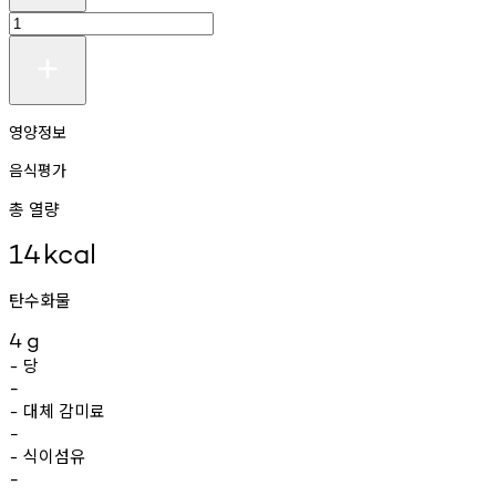
영양정보
음식평가
총 열량
14
kcal
탄수화물
4
g
당
-
-
대체
감미료
-
-
식이섬유
-
-