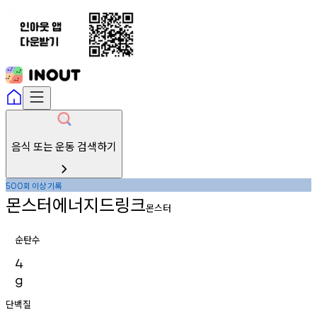
음식 또는 운동 검색하기
회
이상
기록
500
몬스터에너지드링크
몬스터
순탄수
4
g
단백질