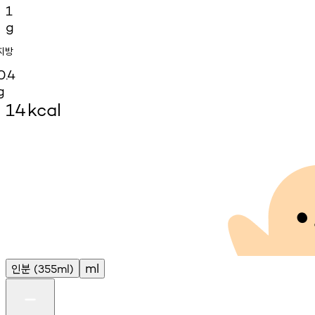
1
g
지방
0.4
g
14
kcal
인분
ml
(355ml)