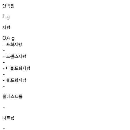
단백질
1
g
지방
0.4
g
포화지방
-
-
트랜스지방
-
-
다불포화지방
-
-
불포화지방
-
-
콜레스트롤
-
나트륨
-