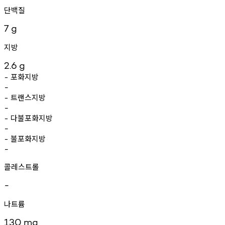
단백질
7
g
지방
2.6
g
포화지방
-
-
트랜스지방
-
-
다불포화지방
-
-
불포화지방
-
-
콜레스트롤
-
나트륨
130
mg