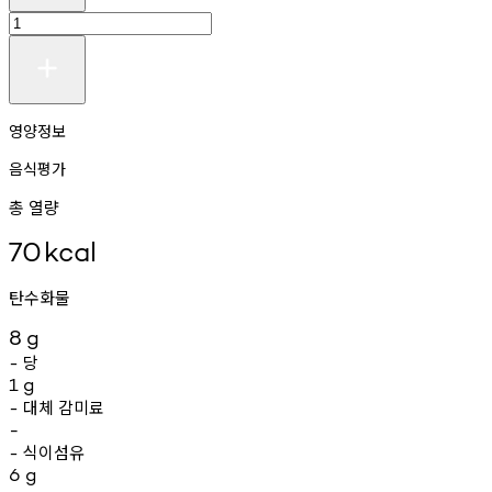
영양정보
음식평가
총 열량
70
kcal
탄수화물
8
g
당
-
1
g
대체
감미료
-
-
식이섬유
-
6
g