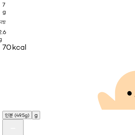
7
g
지방
2.6
g
70
kcal
인분
g
(49.5g)