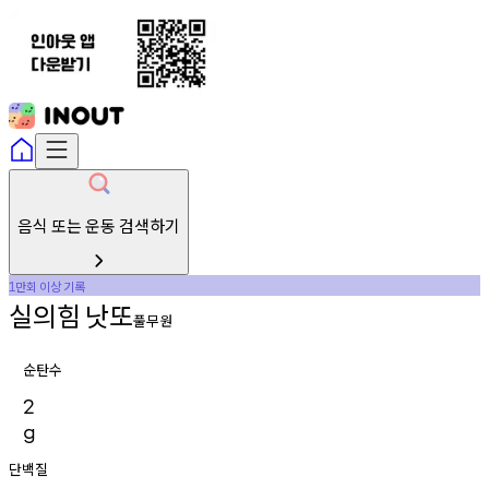
음식 또는 운동 검색하기
만회
이상
기록
1
실의힘
낫또
풀무원
순탄수
2
g
단백질