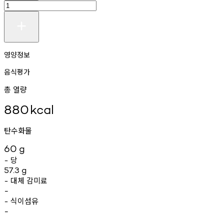
영양정보
음식평가
총 열량
880
kcal
탄수화물
60
g
당
-
57.3
g
대체
감미료
-
-
식이섬유
-
-