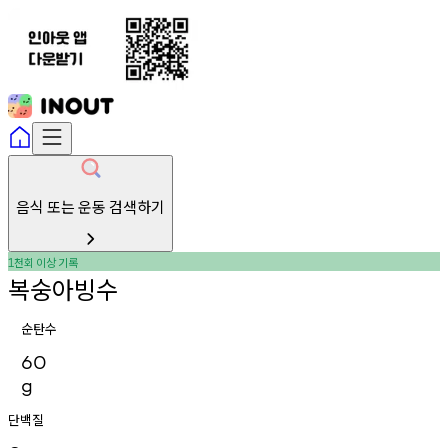
음식 또는 운동 검색하기
천회
이상
기록
1
복숭아빙수
순탄수
60
g
단백질