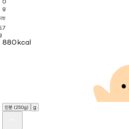
0
g
지방
5.7
g
880
kcal
인분
g
(250g)