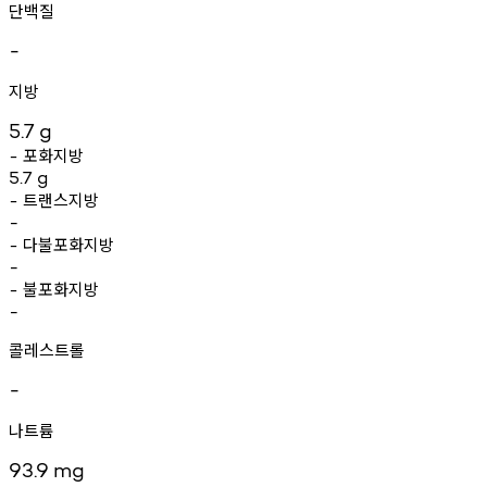
단백질
-
지방
5.7
g
포화지방
-
5.7
g
트랜스지방
-
-
다불포화지방
-
-
불포화지방
-
-
콜레스트롤
-
나트륨
93.9
mg