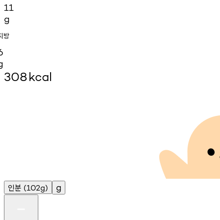
11
g
지방
6
g
308
kcal
인분
g
(102g)