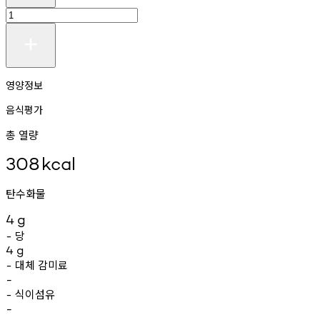
영양정보
음식평가
총 열량
308
kcal
탄수화물
4
g
당
-
4
g
대체
감미료
-
-
식이섬유
-
-