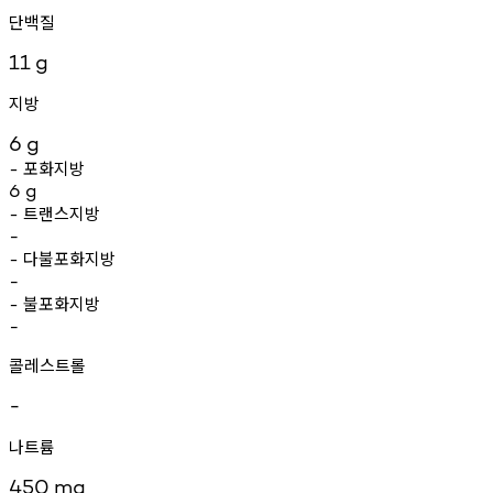
단백질
11
g
지방
6
g
포화지방
-
6
g
트랜스지방
-
-
다불포화지방
-
-
불포화지방
-
-
콜레스트롤
-
나트륨
450
mg