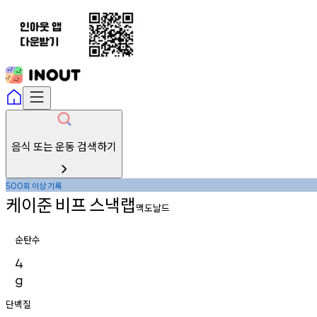
음식 또는 운동 검색하기
회
이상
기록
500
케이준
비프
스낵랩
맥도날드
순탄수
4
g
단백질