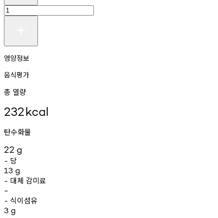
영양정보
음식평가
총 열량
232
kcal
탄수화물
22
g
당
-
13
g
대체
감미료
-
-
식이섬유
-
3
g