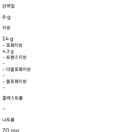
단백질
6
g
지방
14
g
포화지방
-
4.3
g
트랜스지방
-
-
다불포화지방
-
-
불포화지방
-
-
콜레스트롤
-
나트륨
70
mg