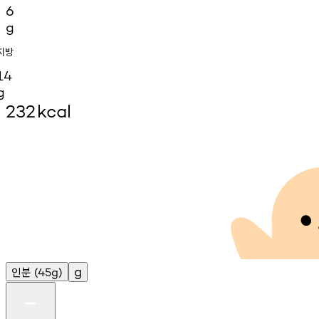
6
g
지방
14
g
232
kcal
인분
g
(45g)