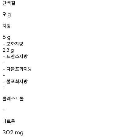
단백질
9
g
지방
5
g
포화지방
-
2.3
g
트랜스지방
-
-
다불포화지방
-
-
불포화지방
-
-
콜레스트롤
-
나트륨
302
mg