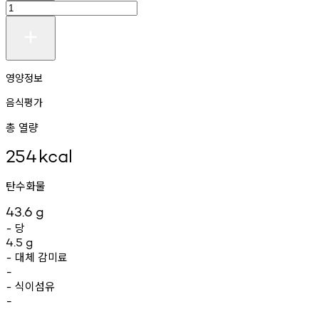
영양정보
음식평가
총 열량
254
kcal
탄수화물
43.6
g
당
-
4.5
g
대체
감미료
-
-
식이섬유
-
-