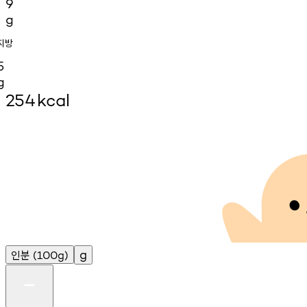
9
g
지방
5
g
254
kcal
인분
g
(100g)