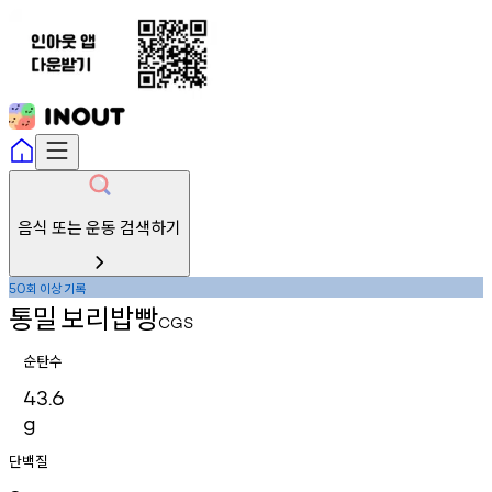
음식 또는 운동 검색하기
회
이상
기록
50
통밀
보리밥빵
CGS
순탄수
43.6
g
단백질