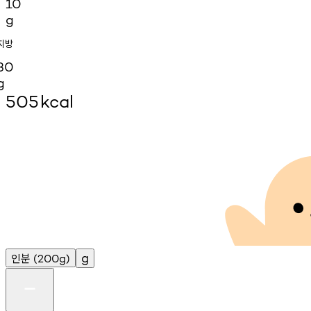
10
g
지방
30
g
505
kcal
인분
g
(200g)