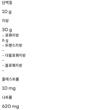
단백질
10
g
지방
30
g
포화지방
-
6
g
트랜스지방
-
-
다불포화지방
-
-
불포화지방
-
-
콜레스트롤
10
mg
나트륨
620
mg