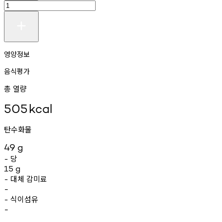
영양정보
음식평가
총 열량
505
kcal
탄수화물
49
g
당
-
15
g
대체
감미료
-
-
식이섬유
-
-