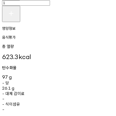
영양정보
음식평가
총 열량
623.3
kcal
탄수화물
97
g
당
-
26.1
g
대체
감미료
-
-
식이섬유
-
-