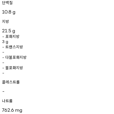
단백질
10.8
g
지방
21.5
g
포화지방
-
3
g
트랜스지방
-
-
다불포화지방
-
-
불포화지방
-
-
콜레스트롤
-
나트륨
762.6
mg