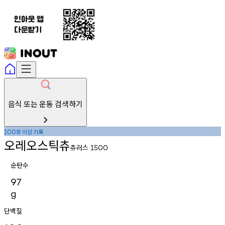
음식 또는 운동 검색하기
회
이상
기록
100
오레오스틱츄
츄러스
1500
순탄수
97
g
단백질