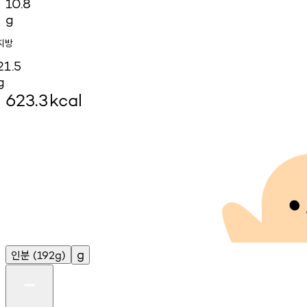
10.8
g
지방
21.5
g
623.3
kcal
인분
g
(192g)