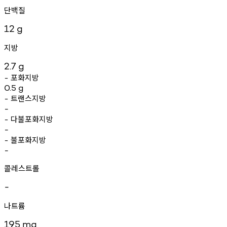
단백질
12
g
지방
2.7
g
포화지방
-
0.5
g
트랜스지방
-
-
다불포화지방
-
-
불포화지방
-
-
콜레스트롤
-
나트륨
195
mg