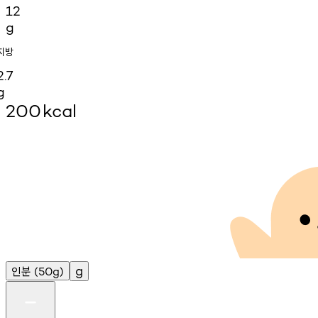
12
g
지방
2.7
g
200
kcal
인분
g
(50g)