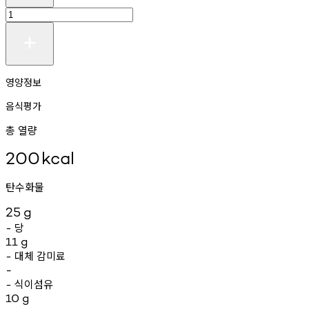
영양정보
음식평가
총 열량
200
kcal
탄수화물
25
g
당
-
11
g
대체
감미료
-
-
식이섬유
-
10
g