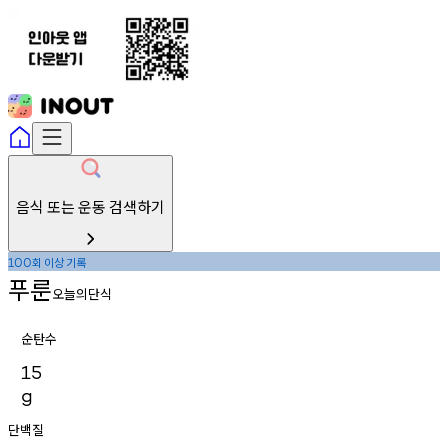
음식 또는 운동 검색하기
회
이상
기록
100
푸룬
오늘의단식
순탄수
15
g
단백질