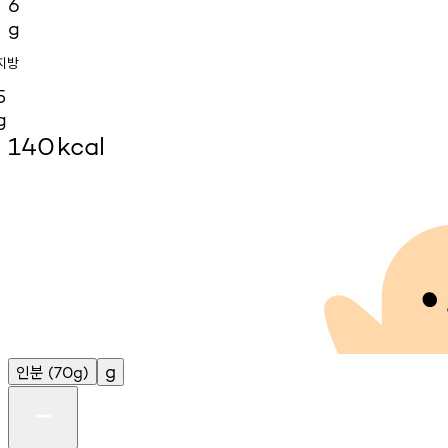
6
g
지방
5
g
140
kcal
인분
g
(70g)