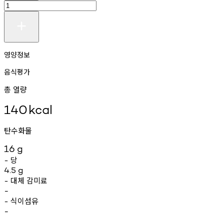
영양정보
음식평가
총 열량
140
kcal
탄수화물
16
g
당
-
4.5
g
대체
감미료
-
-
식이섬유
-
-