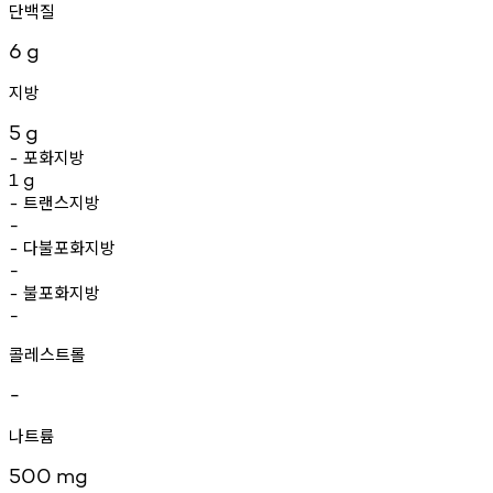
단백질
6
g
지방
5
g
포화지방
-
1
g
트랜스지방
-
-
다불포화지방
-
-
불포화지방
-
-
콜레스트롤
-
나트륨
500
mg