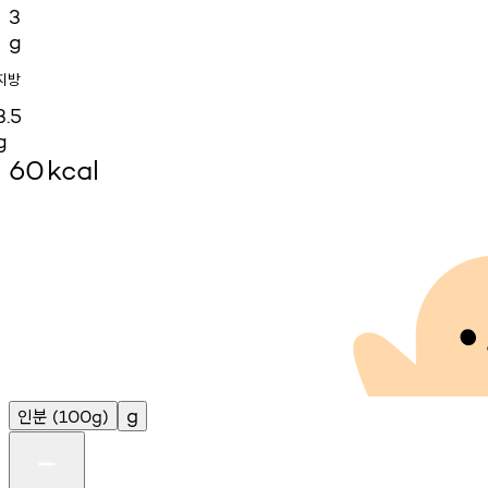
3
g
지방
3.5
g
60
kcal
인분
g
(100g)