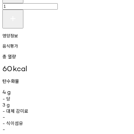
영양정보
음식평가
총 열량
60
kcal
탄수화물
4
g
당
-
3
g
대체
감미료
-
-
식이섬유
-
-