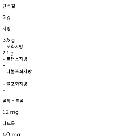
단백질
3
g
지방
3.5
g
포화지방
-
2.1
g
트랜스지방
-
-
다불포화지방
-
-
불포화지방
-
-
콜레스트롤
12
mg
나트륨
40
mg