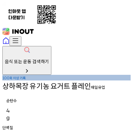
음식 또는 운동 검색하기
회
이상
기록
100
상하목장
유기농
요거트
플레인
매일유업
순탄수
4
g
단백질