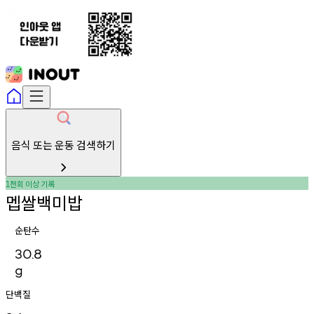
음식 또는 운동 검색하기
천회
이상
기록
1
멥쌀백미밥
순탄수
30.8
g
단백질