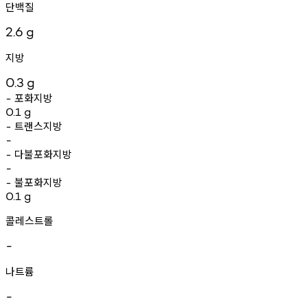
단백질
2.6
g
지방
0.3
g
포화지방
-
0.1
g
트랜스지방
-
-
다불포화지방
-
-
불포화지방
-
0.1
g
콜레스트롤
-
나트륨
-