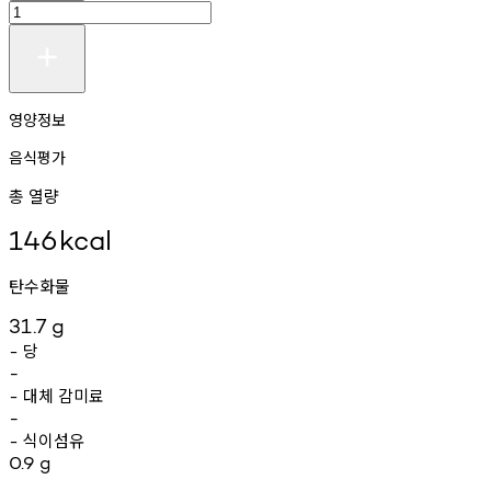
영양정보
음식평가
총 열량
146
kcal
탄수화물
31.7
g
당
-
-
대체
감미료
-
-
식이섬유
-
0.9
g