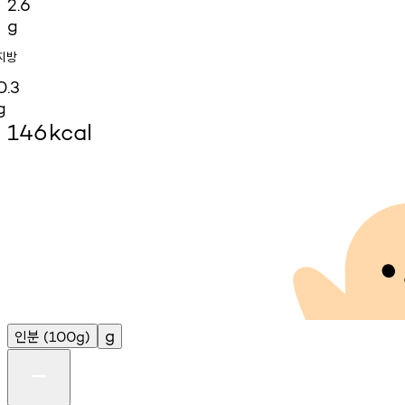
2.6
g
지방
0.3
g
146
kcal
인분
g
(100g)