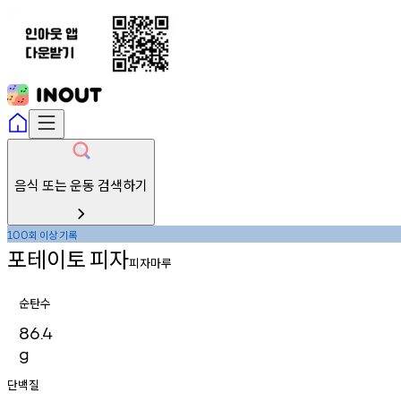
음식 또는 운동 검색하기
회
이상
기록
100
포테이토
피자
피자마루
순탄수
86.4
g
단백질