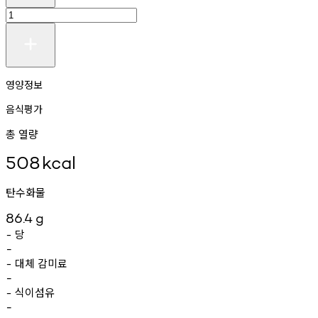
영양정보
음식평가
총 열량
508
kcal
탄수화물
86.4
g
당
-
-
대체
감미료
-
-
식이섬유
-
-