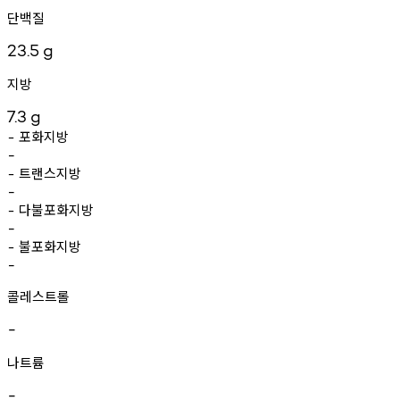
단백질
23.5
g
지방
7.3
g
포화지방
-
-
트랜스지방
-
-
다불포화지방
-
-
불포화지방
-
-
콜레스트롤
-
나트륨
-