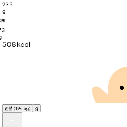
23.5
g
지방
7.3
g
508
kcal
인분
g
(194.5g)