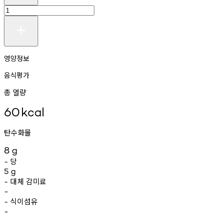
영양정보
음식평가
총 열량
60
kcal
탄수화물
8
g
당
-
5
g
대체
감미료
-
-
식이섬유
-
-