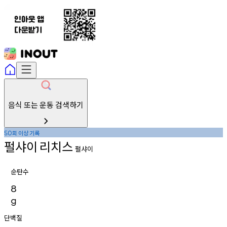
음식 또는 운동 검색하기
회
이상
기록
50
펄샤이
리치스
펄샤이
순탄수
8
g
단백질