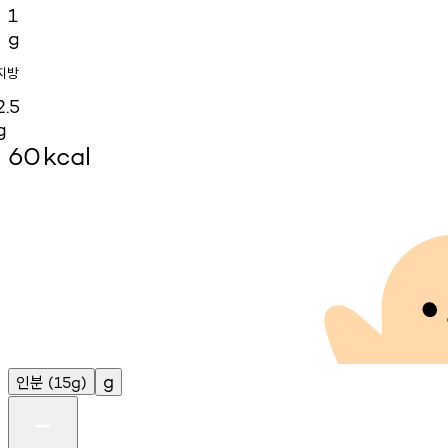
1
g
지방
2.5
g
60
kcal
인분
g
(15g)