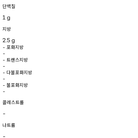
단백질
1
g
지방
2.5
g
포화지방
-
-
트랜스지방
-
-
다불포화지방
-
-
불포화지방
-
-
콜레스트롤
-
나트륨
-