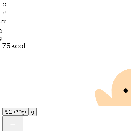
0
g
지방
0
g
75
kcal
인분
g
(30g)