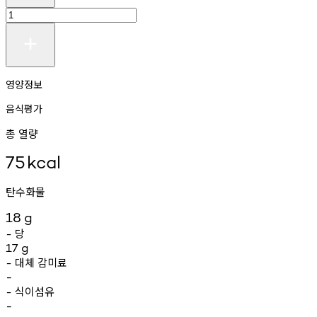
영양정보
음식평가
총 열량
75
kcal
탄수화물
18
g
당
-
17
g
대체
감미료
-
-
식이섬유
-
-