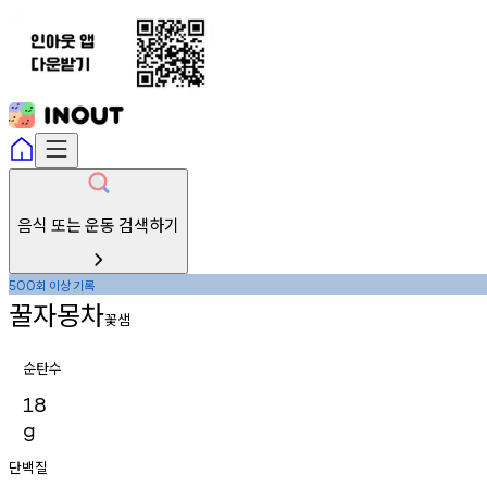
음식 또는 운동 검색하기
회
이상
기록
500
꿀자몽차
꽃샘
순탄수
18
g
단백질