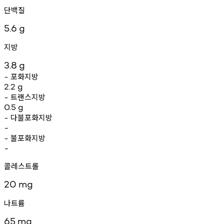
단백질
5.6
g
지방
3.8
g
포화지방
-
2.2
g
트랜스지방
-
0.5
g
다불포화지방
-
-
불포화지방
-
-
콜레스트롤
20
mg
나트륨
65
mg