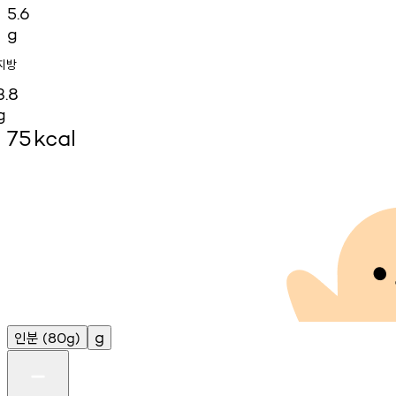
5.6
g
지방
3.8
g
75
kcal
인분
g
(80g)