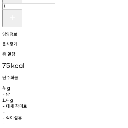
영양정보
음식평가
총 열량
75
kcal
탄수화물
4
g
당
-
1.4
g
대체
감미료
-
-
식이섬유
-
-