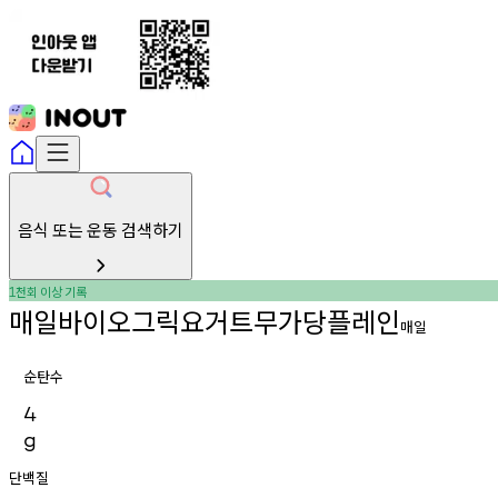
음식 또는 운동 검색하기
천회
이상
기록
1
매일바이오그릭요거트무가당플레인
매일
순탄수
4
g
단백질