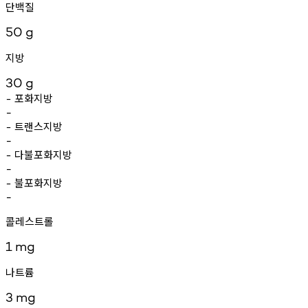
단백질
50
g
지방
30
g
포화지방
-
-
트랜스지방
-
-
다불포화지방
-
-
불포화지방
-
-
콜레스트롤
1
mg
나트륨
3
mg