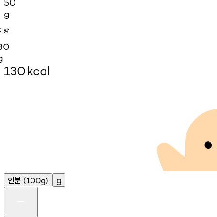
50
g
지방
30
g
130
kcal
인분
g
(100g)