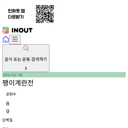
음식 또는 운동 검색하기
천회
이상
기록
1
팽이계란전
순탄수
8
g
단백질