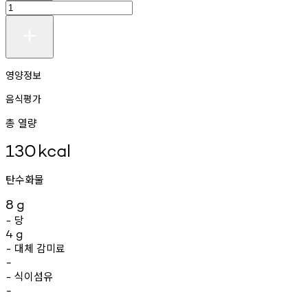
영양정보
음식평가
총 열량
130
kcal
탄수화물
8
g
당
-
4
g
대체
감미료
-
-
식이섬유
-
-