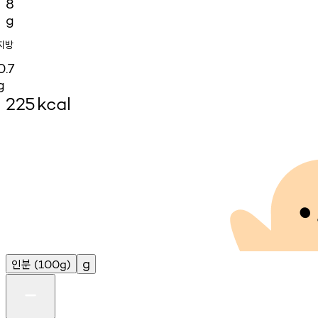
8
g
지방
0.7
g
225
kcal
인분
g
(100g)