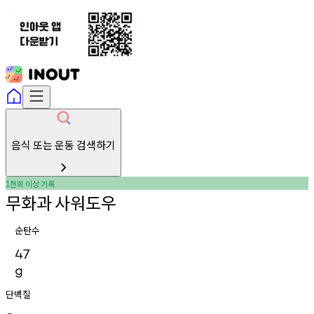
음식 또는 운동 검색하기
천회
이상
기록
1
무화과
사워도우
순탄수
47
g
단백질