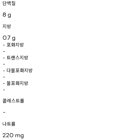
단백질
8
g
지방
0.7
g
포화지방
-
-
트랜스지방
-
-
다불포화지방
-
-
불포화지방
-
-
콜레스트롤
-
나트륨
220
mg