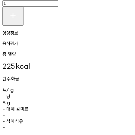
영양정보
음식평가
총 열량
225
kcal
탄수화물
47
g
당
-
8
g
대체
감미료
-
-
식이섬유
-
-