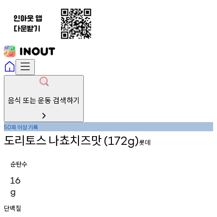
음식 또는 운동 검색하기
회
이상
기록
50
도리토스
나쵸치즈맛
(172g)
롯데
순탄수
16
g
단백질