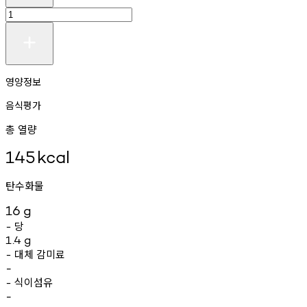
영양정보
음식평가
총 열량
145
kcal
탄수화물
16
g
당
-
1.4
g
대체
감미료
-
-
식이섬유
-
-