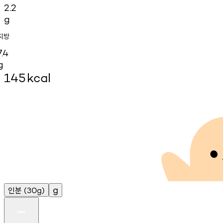
2.2
g
지방
7.4
g
145
kcal
인분
g
(30g)