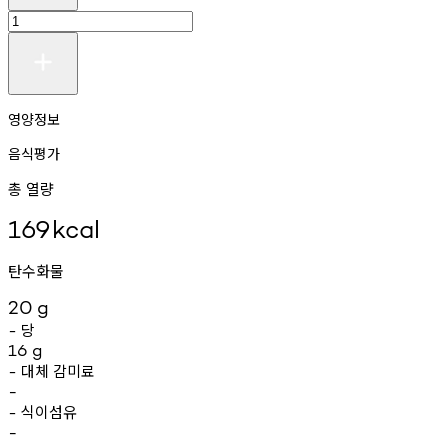
영양정보
음식평가
총 열량
169
kcal
탄수화물
20
g
당
-
16
g
대체
감미료
-
-
식이섬유
-
-