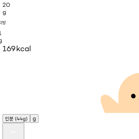
20
g
지방
1
g
169
kcal
인분
g
(44g)