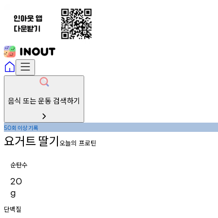
음식 또는 운동 검색하기
회
이상
기록
50
요거트
딸기
오늘의 프로틴
순탄수
20
g
단백질