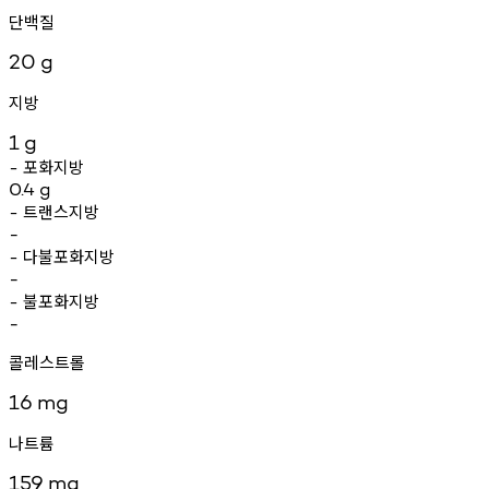
단백질
20
g
지방
1
g
포화지방
-
0.4
g
트랜스지방
-
-
다불포화지방
-
-
불포화지방
-
-
콜레스트롤
16
mg
나트륨
159
mg