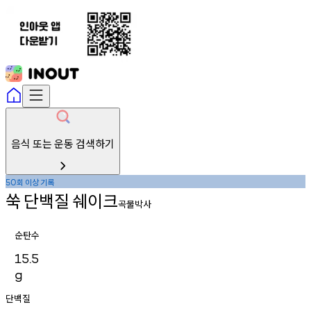
음식 또는 운동 검색하기
회
이상
기록
50
쑥
단백질
쉐이크
곡물박사
순탄수
15.5
g
단백질