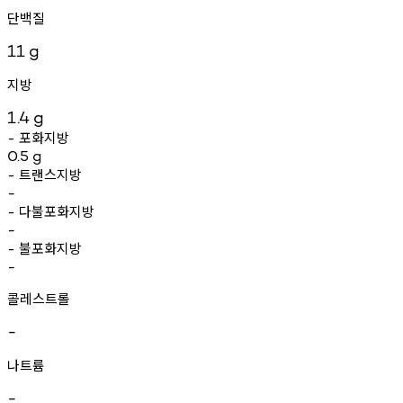
단백질
11
g
지방
1.4
g
포화지방
-
0.5
g
트랜스지방
-
-
다불포화지방
-
-
불포화지방
-
-
콜레스트롤
-
나트륨
-