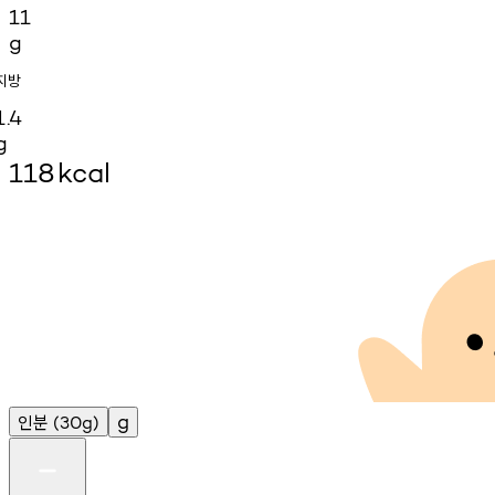
11
g
지방
1.4
g
118
kcal
인분
g
(30g)