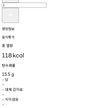
영양정보
음식평가
총 열량
118
kcal
탄수화물
15.5
g
당
-
-
대체
감미료
-
-
식이섬유
-
-