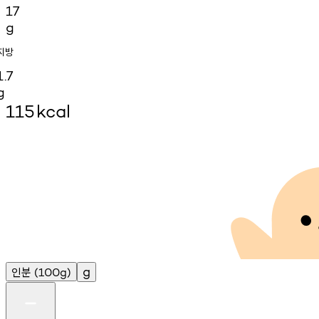
17
g
지방
1.7
g
115
kcal
인분
g
(100g)