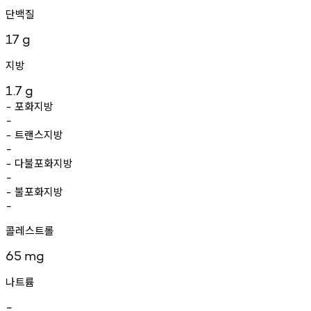
단백질
17
g
지방
1.7
g
포화지방
-
-
트랜스지방
-
-
다불포화지방
-
-
불포화지방
-
-
콜레스트롤
65
mg
나트륨
-