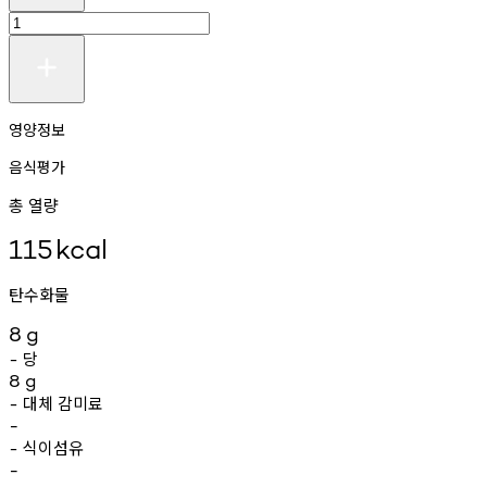
영양정보
음식평가
총 열량
115
kcal
탄수화물
8
g
당
-
8
g
대체
감미료
-
-
식이섬유
-
-