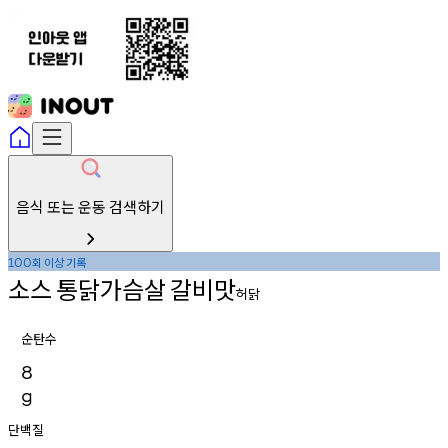
음식 또는 운동 검색하기
회
이상
기록
100
소스
통닭가슴살
갈비맛
허닭
순탄수
8
g
단백질