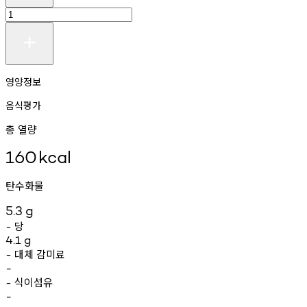
영양정보
음식평가
총 열량
160
kcal
탄수화물
5.3
g
당
-
4.1
g
대체
감미료
-
-
식이섬유
-
-