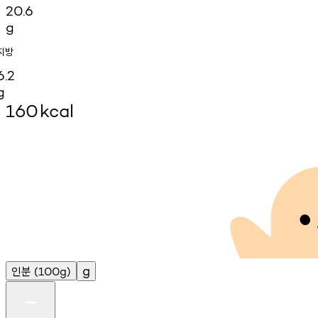
20.6
g
지방
6.2
g
160
kcal
인분
g
(100g)