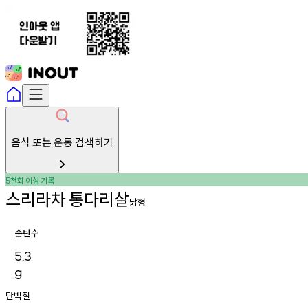
음식 또는 운동 검색하기
천회
이상
기록
5
스리라차
통다리살
닭형
순탄수
5.3
g
단백질