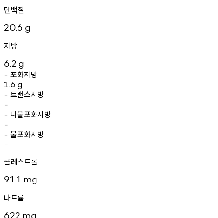
단백질
20.6
g
지방
6.2
g
포화지방
-
1.6
g
트랜스지방
-
-
다불포화지방
-
-
불포화지방
-
-
콜레스트롤
91.1
mg
나트륨
622
mg