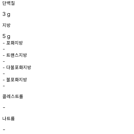
단백질
3
g
지방
5
g
포화지방
-
-
트랜스지방
-
-
다불포화지방
-
-
불포화지방
-
-
콜레스트롤
-
나트륨
-