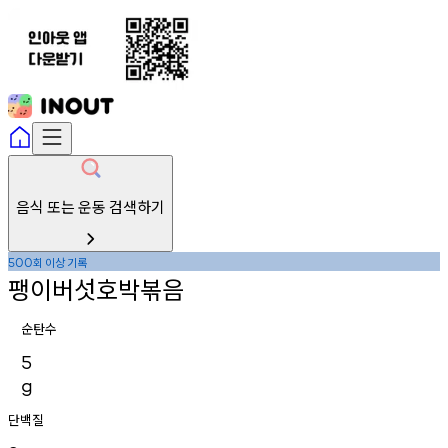
음식 또는 운동 검색하기
회
이상
기록
500
팽이버섯호박볶음
순탄수
5
g
단백질