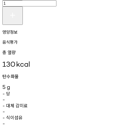
영양정보
음식평가
총 열량
130
kcal
탄수화물
5
g
당
-
-
대체
감미료
-
-
식이섬유
-
-