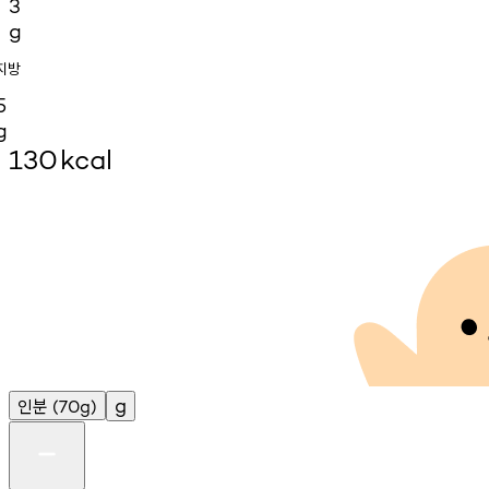
3
g
지방
5
g
130
kcal
인분
g
(70g)