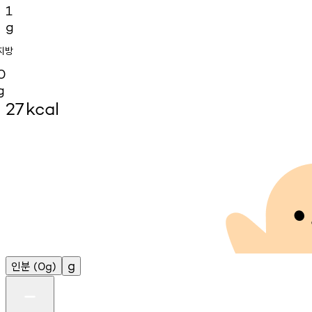
1
g
지방
0
g
27
kcal
인분
g
(0g)