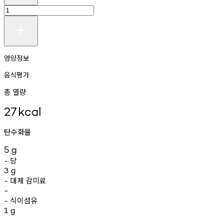
영양정보
음식평가
총 열량
27
kcal
탄수화물
5
g
당
-
3
g
대체
감미료
-
-
식이섬유
-
1
g