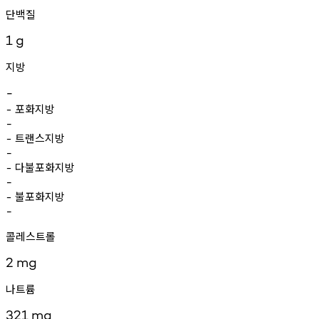
단백질
1
g
지방
-
포화지방
-
-
트랜스지방
-
-
다불포화지방
-
-
불포화지방
-
-
콜레스트롤
2
mg
나트륨
321
mg