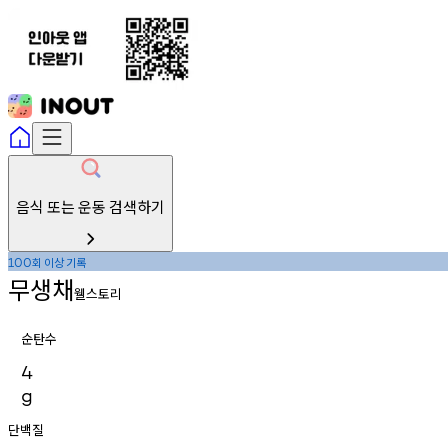
음식 또는 운동 검색하기
회
이상
기록
100
무생채
웰스토리
순탄수
4
g
단백질