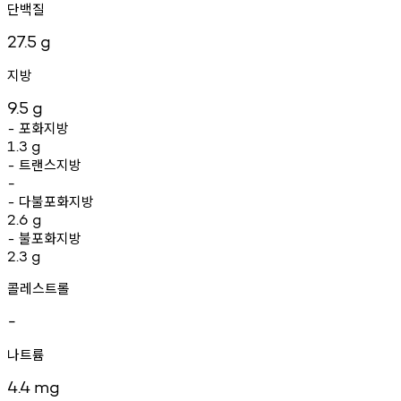
단백질
27.5
g
지방
9.5
g
포화지방
-
1.3
g
트랜스지방
-
-
다불포화지방
-
2.6
g
불포화지방
-
2.3
g
콜레스트롤
-
나트륨
4.4
mg