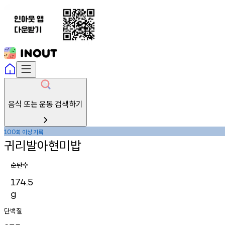
음식 또는 운동 검색하기
회
이상
기록
100
귀리발아현미밥
순탄수
174.5
g
단백질