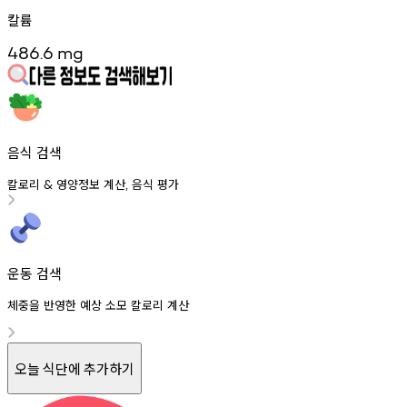
칼륨
486.6
mg
음식 검색
칼로리
영양정보
계산
음식
평가
&
,
운동 검색
체중을 반영한 예상 소모 칼로리 계산
오늘 식단에 추가하기