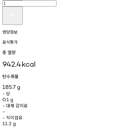
영양정보
음식평가
총 열량
942.4
kcal
탄수화물
185.7
g
당
-
0.1
g
대체
감미료
-
-
식이섬유
-
11.2
g