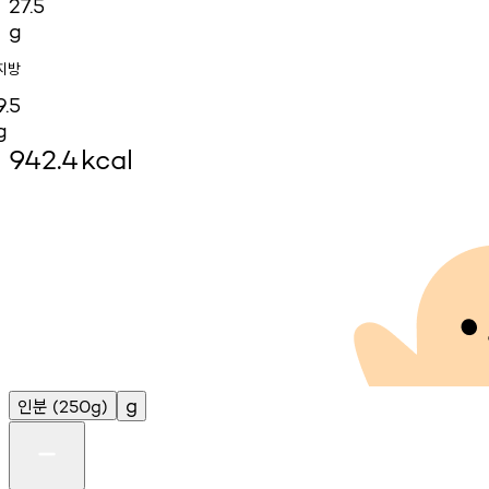
27.5
g
지방
9.5
g
942.4
kcal
인분
g
(250g)