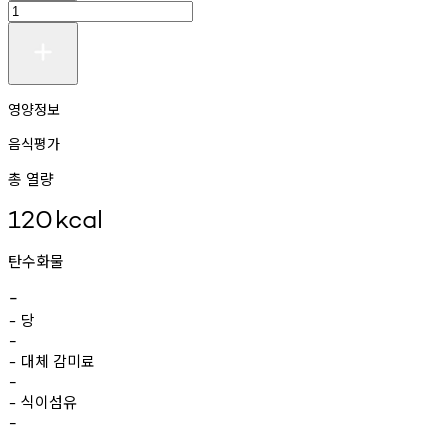
영양정보
음식평가
총 열량
120
kcal
탄수화물
-
당
-
-
대체
감미료
-
-
식이섬유
-
-