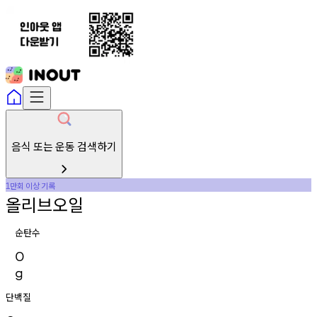
음식 또는 운동 검색하기
만회
이상
기록
1
올리브오일
순탄수
0
g
단백질