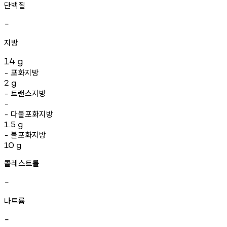
단백질
-
지방
14
g
포화지방
-
2
g
트랜스지방
-
-
다불포화지방
-
1.5
g
불포화지방
-
10
g
콜레스트롤
-
나트륨
-