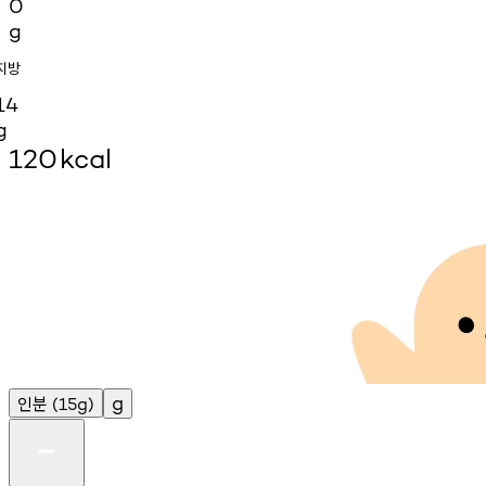
0
g
지방
14
g
120
kcal
인분
g
(15g)