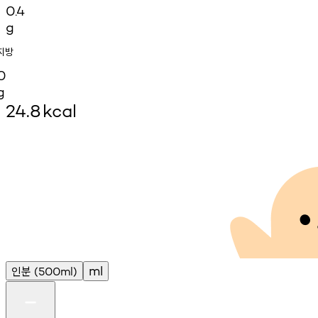
0.4
g
지방
0
g
24.8
kcal
인분
ml
(500ml)