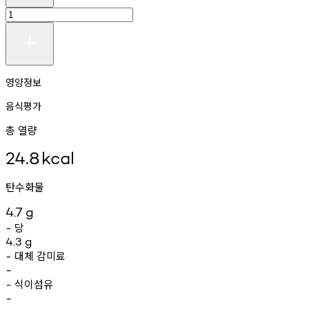
영양정보
음식평가
총 열량
24.8
kcal
탄수화물
4.7
g
당
-
4.3
g
대체
감미료
-
-
식이섬유
-
-