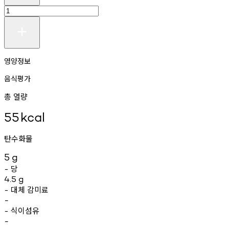
영양정보
음식평가
총 열량
55
kcal
탄수화물
5
g
당
-
4.5
g
대체
감미료
-
-
식이섬유
-
-