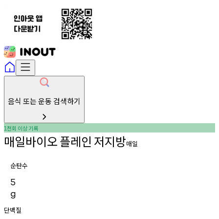
음식 또는 운동 검색하기
천회
이상
기록
1
매일바이오
플레인
저지방
매일
순탄수
5
g
단백질