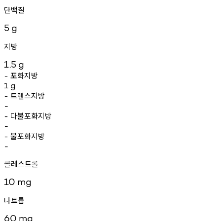
단백질
5
g
지방
1.5
g
포화지방
-
1
g
트랜스지방
-
-
다불포화지방
-
-
불포화지방
-
-
콜레스트롤
10
mg
나트륨
60
mg