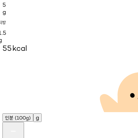
5
g
지방
1.5
g
55
kcal
인분
g
(100g)