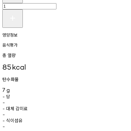
영양정보
음식평가
총 열량
85
kcal
탄수화물
7
g
당
-
-
대체
감미료
-
-
식이섬유
-
-