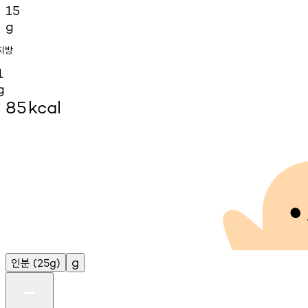
15
g
지방
1
g
85
kcal
인분
g
(25g)