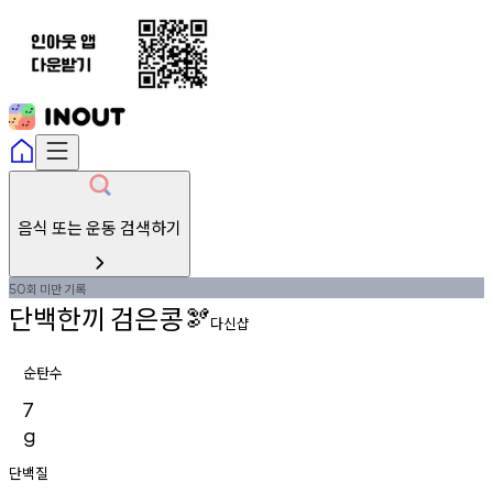
음식 또는 운동 검색하기
회
미만
기록
50
단백한끼
검은콩
🫘
다신샵
순탄수
7
g
단백질