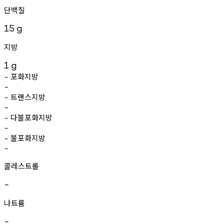
단백질
15
g
지방
1
g
포화지방
-
-
트랜스지방
-
-
다불포화지방
-
-
불포화지방
-
-
콜레스트롤
-
나트륨
-